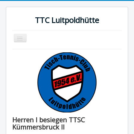
TTC Luitpoldhütte
Navigation
an/aus
News
Mannschaften
Vereinsführung
Termine
Impressum
Herren I besiegen TTSC
Kümmersbruck II